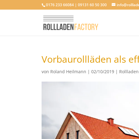
0176 233 66084 | 09131 60 50 300
info@rolllad
Vorbaurollläden als e
von
Roland Heilmann
|
02/10/2019
|
Rollladen