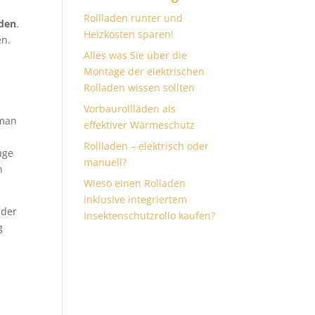
Rollladen runter und
rden
.
Heizkosten sparen!
en.
Alles was Sie über die
Montage der elektrischen
Rolladen wissen sollten
Vorbaurollläden als
man
effektiver Wärmeschutz
Rollladen – elektrisch oder
uge
manuell?
n
Wieso einen Rolladen
inklusive integriertem
 der
Insektenschutzrollo kaufen?
g