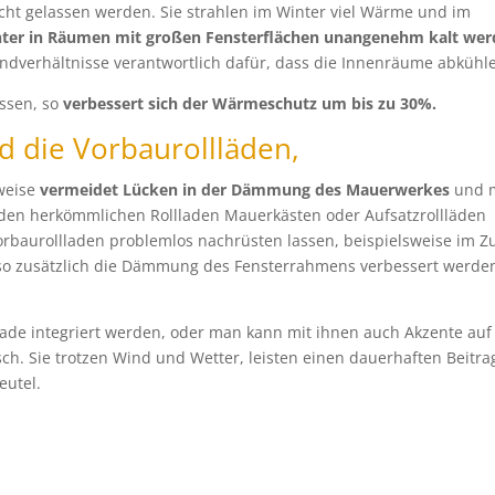
Acht gelassen werden. Sie strahlen im Winter viel Wärme und im
ter in
Räumen mit großen Fensterflächen unangenehm kalt we
dverhältnisse verantwortlich dafür, dass die Innenräume abkühl
ossen, so
verbessert sich
der Wärmeschutz um bis zu 30%.
d die Vorbaurollläden,
uweise
vermeidet Lücken in der Dämmung des Mauerwerkes
und 
 den herkömmlichen Rollladen Mauerkästen oder Aufsatzrollläden
 Vorbaurollladen problemlos nachrüsten lassen, beispielsweise im Z
n so zusätzlich die Dämmung des Fensterrahmens verbessert werde
sade integriert werden, oder man kann mit ihnen auch Akzente auf
h. Sie trotzen Wind und Wetter, leisten einen dauerhaften Beitra
utel.