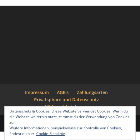
Impressum
AGB’s
Zahlungsarten
Privatsphäre und Datenschutz
Widerrufsbelehrung
Datenschutz & Cookies: Diese Website verwendet Cookies. Wenn du
die Website weiterhin nutzt, stimmst du der Verwendung von Cookies
zu.
Designed by
RF-design
| Copyright © Heroll Ug
Weitere Informationen, beispielsweise zur Kontrolle von Cookies,
findest du hier:
Cookie-Richtlinie