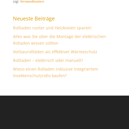
zzgl.
Versandkosten
Neueste Beiträge
Rollladen runter und Heizkosten sparen!
Alles was Sie über die Montage der elektrischen
Rolladen wissen sollten
Vorbaurollläden als effektiver Wärmeschutz
Rollladen – elektrisch oder manuell?
Wieso einen Rolladen inklusive integriertem
Insektenschutzrollo kaufen?