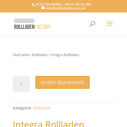
0176 233 66084 | 09131 60 50 300
info@rollladenfactory.de
Startseite
/
Rollladen
/ Integra Rollladen
€
135,00
Integra
In den Warenkorb
Rollladen
Menge
Kategorie:
Rollladen
Integra Rollladen