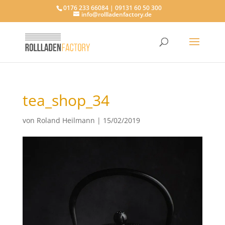
0176 233 66084 | 09131 60 50 300
info@rollladenfactory.de
tea_shop_34
von
Roland Heilmann
|
15/02/2019