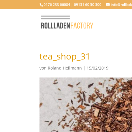
0176 233 66084 | 09131 60 50 300
info@rolllad
tea_shop_31
von
Roland Heilmann
|
15/02/2019