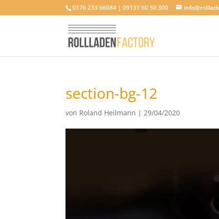
0176 233 66084 | 09131 60 50 300
info@rolllad
section-bg-12
von
Roland Heilmann
|
29/04/2020