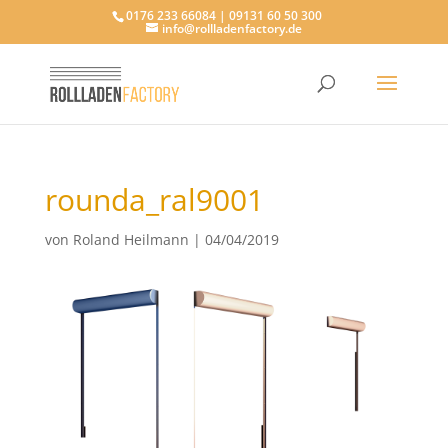
0176 233 66084 | 09131 60 50 300
info@rollladenfactory.de
rounda_ral9001
von
Roland Heilmann
|
04/04/2019