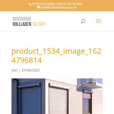
0176 233 66084 | 09131 60 50 300
info@rollladenfactory.de
product_1534_image_162
4796814
von
|
27/06/2021