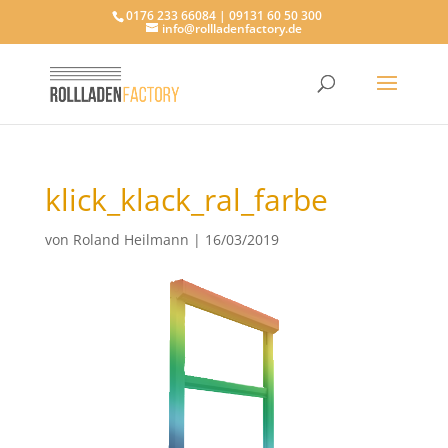
0176 233 66084 | 09131 60 50 300
info@rollladenfactory.de
klick_klack_ral_farbe
von
Roland Heilmann
|
16/03/2019