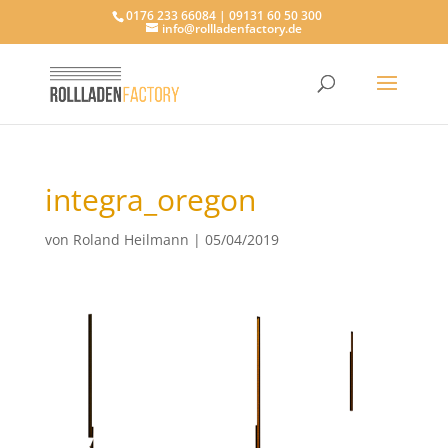
0176 233 66084 | 09131 60 50 300
info@rollladenfactory.de
integra_oregon
von
Roland Heilmann
|
05/04/2019