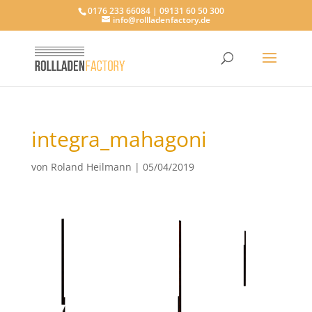
0176 233 66084 | 09131 60 50 300
info@rollladenfactory.de
integra_mahagoni
von
Roland Heilmann
|
05/04/2019