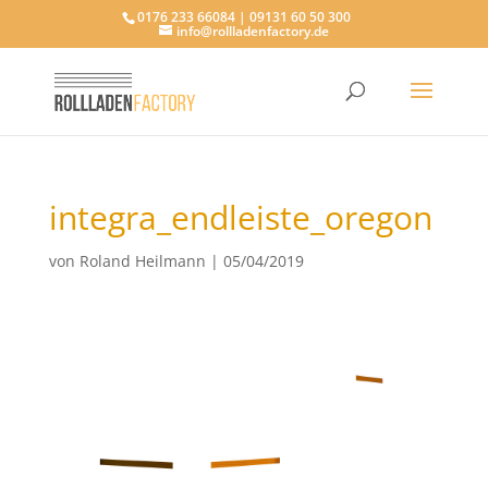
0176 233 66084 | 09131 60 50 300
info@rollladenfactory.de
integra_endleiste_oregon
von
Roland Heilmann
|
05/04/2019