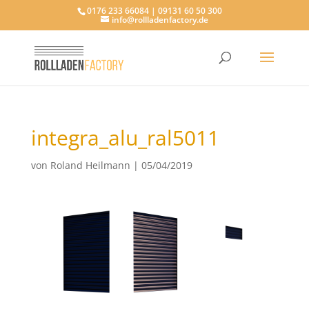
0176 233 66084 | 09131 60 50 300
info@rollladenfactory.de
integra_alu_ral5011
von
Roland Heilmann
|
05/04/2019