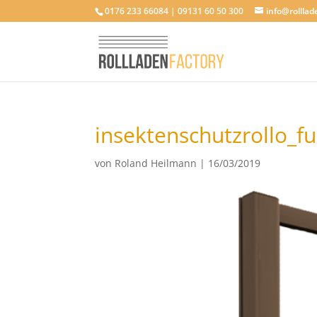
0176 233 66084 | 09131 60 50 300
info@rolllad
insektenschutzrollo_fu
von
Roland Heilmann
|
16/03/2019