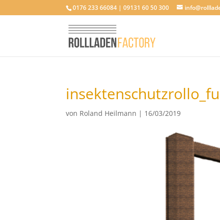
0176 233 66084 | 09131 60 50 300
info@rolllad
insektenschutzrollo_f
von
Roland Heilmann
|
16/03/2019