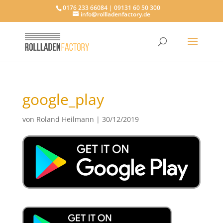
0176 233 66084 | 09131 60 50 300
info@rollladenfactory.de
google_play
von
Roland Heilmann
|
30/12/2019