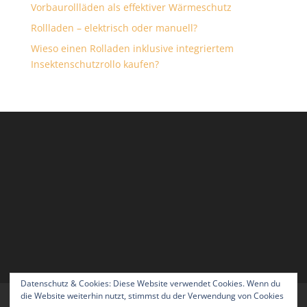
Vorbaurollläden als effektiver Wärmeschutz
Rollladen – elektrisch oder manuell?
Wieso einen Rolladen inklusive integriertem
Insektenschutzrollo kaufen?
Datenschutz & Cookies: Diese Website verwendet Cookies. Wenn du
die Website weiterhin nutzt, stimmst du der Verwendung von Cookies
Impressum
AGB’s
Zahlungsarten