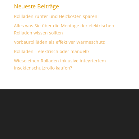
Neueste Beiträge
Rollladen runter und Heizkosten sparen!
Alles was Sie über die Montage der elektrischen
Rolladen wissen sollten
Vorbaurollläden als effektiver Wärmeschutz
Rollladen – elektrisch oder manuell?
Wieso einen Rolladen inklusive integriertem
Insektenschutzrollo kaufen?