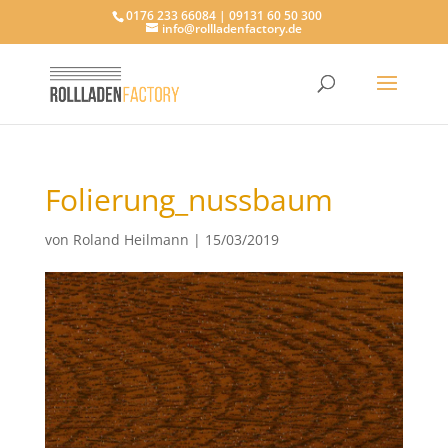
0176 233 66084 | 09131 60 50 300
info@rollladenfactory.de
Folierung_nussbaum
von
Roland Heilmann
|
15/03/2019