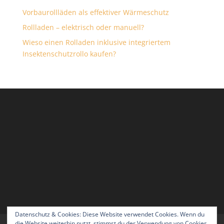
Vorbaurollläden als effektiver Wärmeschutz
Rollladen – elektrisch oder manuell?
Wieso einen Rolladen inklusive integriertem
Insektenschutzrollo kaufen?
Datenschutz & Cookies: Diese Website verwendet Cookies. Wenn du
die Website weiterhin nutzt, stimmst du der Verwendung von Cookies