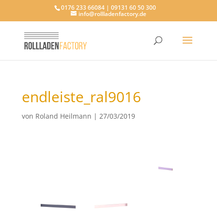
0176 233 66084 | 09131 60 50 300
info@rollladenfactory.de
endleiste_ral9016
von
Roland Heilmann
|
27/03/2019