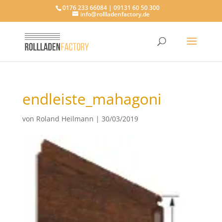
0176 233 66084 | 09131 60 50 300
info@rollladenfactory.de
endleiste_mahagoni
von
Roland Heilmann
|
30/03/2019