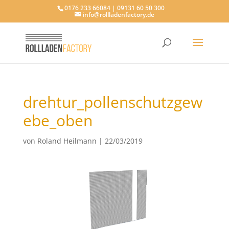
0176 233 66084 | 09131 60 50 300
info@rollladenfactory.de
drehtur_pollenschutzgew
ebe_oben
von
Roland Heilmann
|
22/03/2019