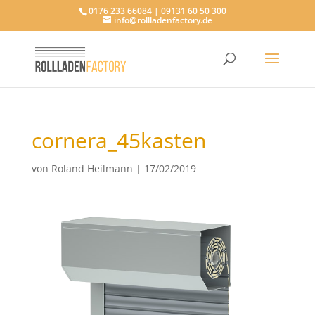
0176 233 66084 | 09131 60 50 300
info@rollladenfactory.de
cornera_45kasten
von
Roland Heilmann
|
17/02/2019