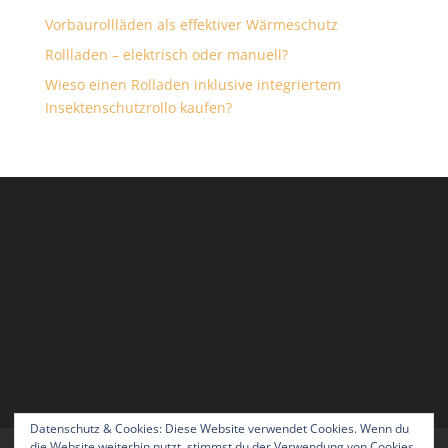
Vorbaurollläden als effektiver Wärmeschutz
Rollladen – elektrisch oder manuell?
Wieso einen Rolladen inklusive integriertem
Insektenschutzrollo kaufen?
Datenschutz & Cookies: Diese Website verwendet Cookies. Wenn du
die Website weiterhin nutzt, stimmst du der Verwendung von Cookies