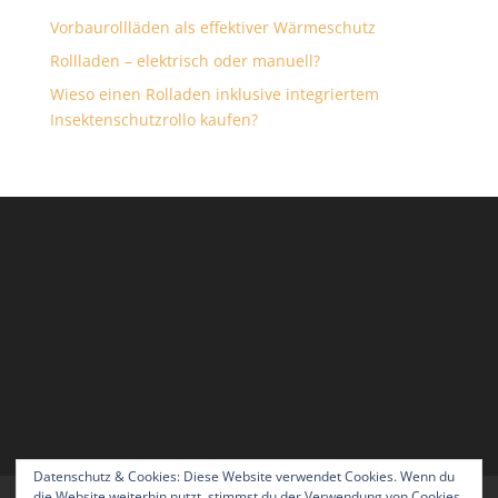
Vorbaurollläden als effektiver Wärmeschutz
Rollladen – elektrisch oder manuell?
Wieso einen Rolladen inklusive integriertem
Insektenschutzrollo kaufen?
Datenschutz & Cookies: Diese Website verwendet Cookies. Wenn du
die Website weiterhin nutzt, stimmst du der Verwendung von Cookies