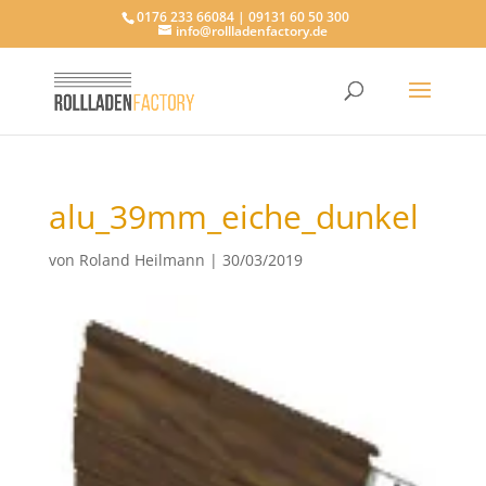
0176 233 66084 | 09131 60 50 300
info@rollladenfactory.de
alu_39mm_eiche_dunkel
von
Roland Heilmann
|
30/03/2019