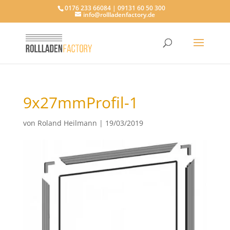
0176 233 66084 | 09131 60 50 300
info@rollladenfactory.de
9x27mmProfil-1
von
Roland Heilmann
|
19/03/2019